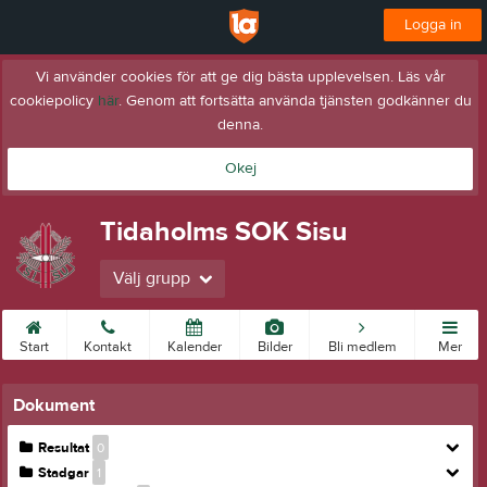
Logga in
Vi använder cookies för att ge dig bästa upplevelsen. Läs vår
cookiepolicy
här
. Genom att fortsätta använda tjänsten godkänner du
denna.
Okej
Tidaholms SOK Sisu
Välj grupp
Start
Kontakt
Kalender
Bilder
Bli medlem
Mer
Dokument
Resultat
0
Stadgar
1