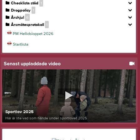
Checklista städ
1
Drogpolicy
1
Årshjul
6
Årsmötesprotokoll
1
PM Hellidsloppet 2026
Startlista
Senast uppladdade video
Sportlov 2025
Här är lite vad som hände under sportlovet 2025