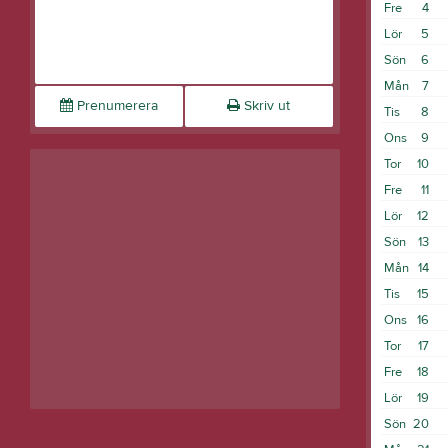
Fre
4
Lör
5
Sön
6
Mån
7
Prenumerera
Skriv ut
Tis
8
Ons
9
Tor
10
Fre
11
Lör
12
Sön
13
Mån
14
Tis
15
Ons
16
Tor
17
Fre
18
Lör
19
Sön
20