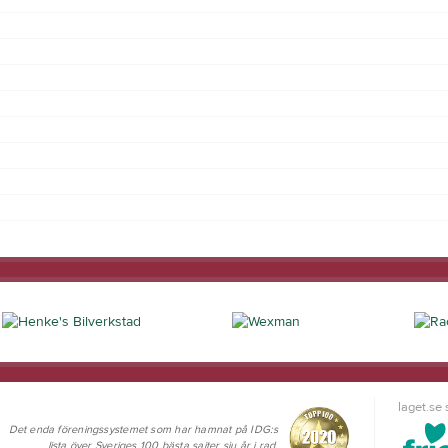
laget.se
Det enda föreningssystemet som har hamnat på IDG:s
lista över Sveriges 100 bästa sajter sju år i rad.