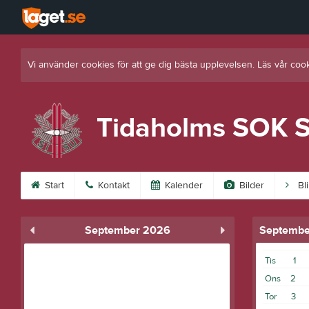
Vi använder cookies för att ge dig bästa upplevelsen. Läs vår coo
Tidaholms SOK S
Start
Kontakt
Kalender
Bilder
Bl
September 2026
Septembe
Tis
1
Ons
2
Tor
3