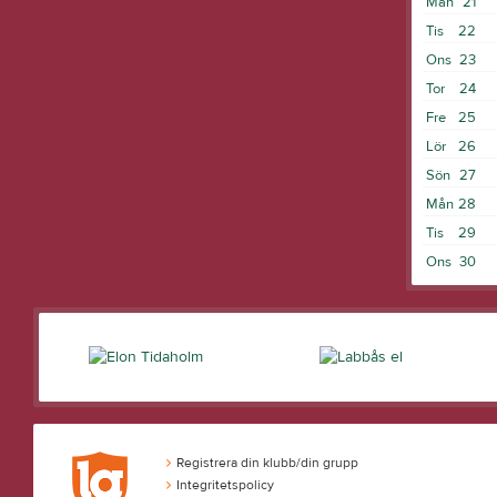
Mån
21
Tis
22
Ons
23
Tor
24
Fre
25
Lör
26
Sön
27
Mån
28
Tis
29
Ons
30
Registrera din klubb/din grupp
Integritetspolicy