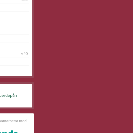
v.40
 samarbetar med