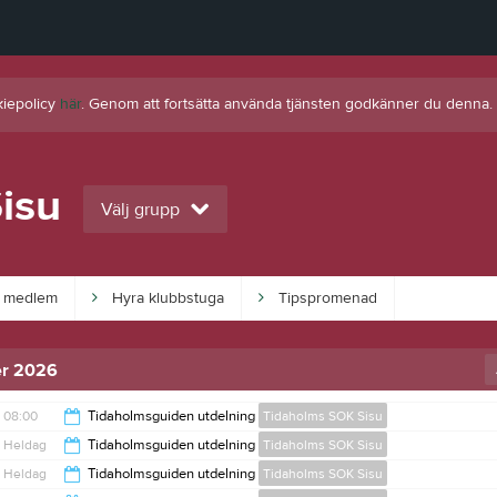
kiepolicy
här
. Genom att fortsätta använda tjänsten godkänner du denna.
isu
Välj grupp
i medlem
Hyra klubbstuga
Tipspromenad
r 2026
08:00
Tidaholmsguiden utdelning
Tidaholms SOK Sisu
Heldag
Tidaholmsguiden utdelning
Tidaholms SOK Sisu
00:00
Heldag
Tidaholmsguiden utdelning
Tidaholms SOK Sisu