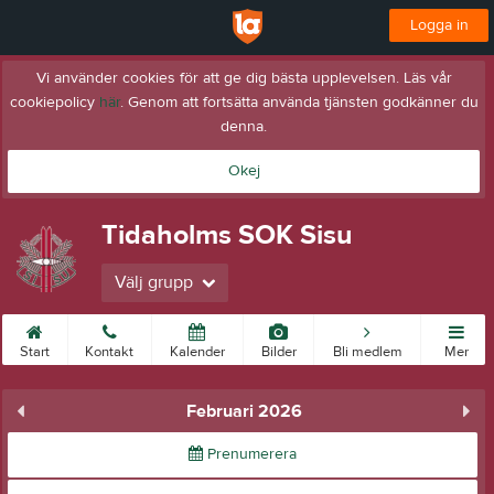
Logga in
Vi använder cookies för att ge dig bästa upplevelsen. Läs vår
cookiepolicy
här
. Genom att fortsätta använda tjänsten godkänner du
denna.
Okej
Tidaholms SOK Sisu
Välj grupp
Start
Kontakt
Kalender
Bilder
Bli medlem
Mer
Februari 2026
Prenumerera