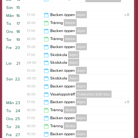
Sön
15
17:00
17:00
Backen öppen
Alpin
v.8
Mån
16
18:00
Träning
Skidor
Tis
17
20:30
17:00
Backen öppen
Alpin
Ons
18
19:15
18:00
Träning
Skidor
Tor
19
20:30
15:00
Backen öppen
Alpin
Fre
20
19:15
17:00
Skidskola
Alpin
19:00
09:00
Skidskola
Alpin
Lör
21
18:30
10:00
Backen öppen
Alpin
09:30
09:00
Skidskola
Alpin
Sön
22
17:00
10:00
Backen öppen
Alpin
10:30
16:00
Vasaloppsträff
Tidaholms SOK Sisu
17:00
17:00
Backen öppen
Alpin
v.9
Mån
23
17:00
18:00
Träning
Skidor
Tis
24
20:30
17:00
Backen öppen
Alpin
Ons
25
19:15
18:00
Träning
Skidor
Tor
26
20:30
15:00
Backen öppen
Alpin
Fre
27