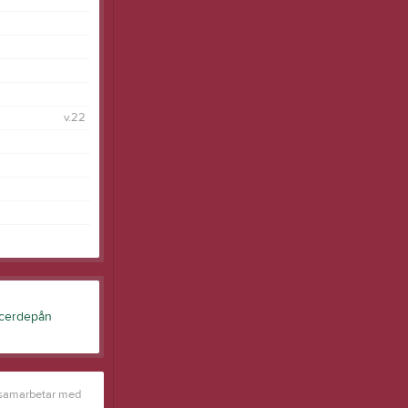
v.22
 samarbetar med