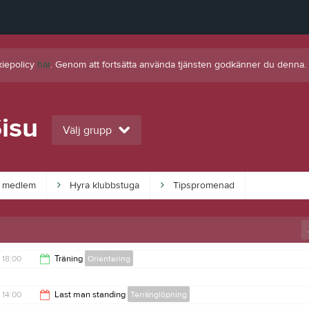
kiepolicy
här
. Genom att fortsätta använda tjänsten godkänner du denna.
isu
Välj grupp
i medlem
Hyra klubbstuga
Tipspromenad
18:00
Träning
Orientering
19:15
14:00
Last man standing
Terränglöpning