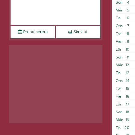
Sön
4
Mån
5
Tis
6
Ons
7
Prenumerera
Skriv ut
Tor
8
Fre
9
Lör
10
Sön
11
Mån
12
Tis
13
Ons
14
Tor
15
Fre
16
Lör
17
Sön
18
Mån
19
Tis
20