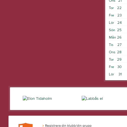
Ons
21
Tor
22
Fre
23
Lör
24
Sön
25
Mån
26
Tis
27
Ons
28
Tor
29
Fre
30
Lör
31
Registrera din klubb/din grupp