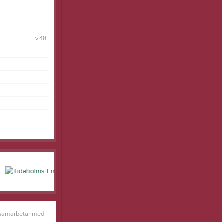
v.48
 samarbetar med