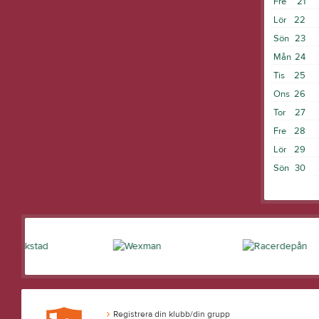
Fre
21
Lör
22
Sön
23
Mån
24
Tis
25
Ons
26
Tor
27
Fre
28
Lör
29
Sön
30
Registrera din klubb/din grupp