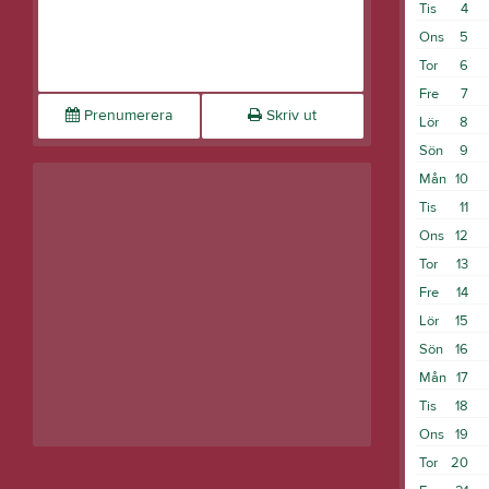
Tis
4
Ons
5
Tor
6
Fre
7
Prenumerera
Skriv ut
Lör
8
Sön
9
Mån
10
Tis
11
Ons
12
Tor
13
Fre
14
Lör
15
Sön
16
Mån
17
Tis
18
Ons
19
Tor
20