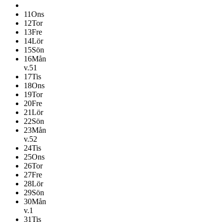
11
Ons
12
Tor
13
Fre
14
Lör
15
Sön
16
Mån
v.51
17
Tis
18
Ons
19
Tor
20
Fre
21
Lör
22
Sön
23
Mån
v.52
24
Tis
25
Ons
26
Tor
27
Fre
28
Lör
29
Sön
30
Mån
v.1
31
Tis