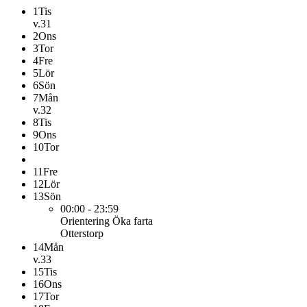
1
Tis
v.31
2
Ons
3
Tor
4
Fre
5
Lör
6
Sön
7
Mån
v.32
8
Tis
9
Ons
10
Tor
11
Fre
12
Lör
13
Sön
00:00 - 23:59
Orientering
Öka farta
Otterstorp
14
Mån
v.33
15
Tis
16
Ons
17
Tor