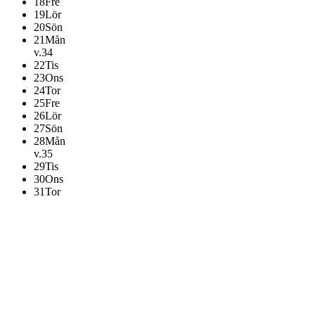
18
Fre
19
Lör
20
Sön
21
Mån
v.34
22
Tis
23
Ons
24
Tor
25
Fre
26
Lör
27
Sön
28
Mån
v.35
29
Tis
30
Ons
31
Tor